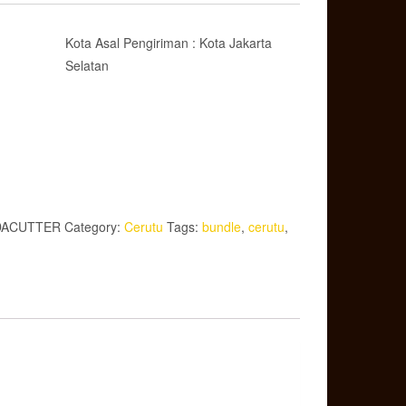
Kota Asal Pengiriman : Kota Jakarta
Selatan
DACUTTER
Category:
Cerutu
Tags:
bundle
,
cerutu
,