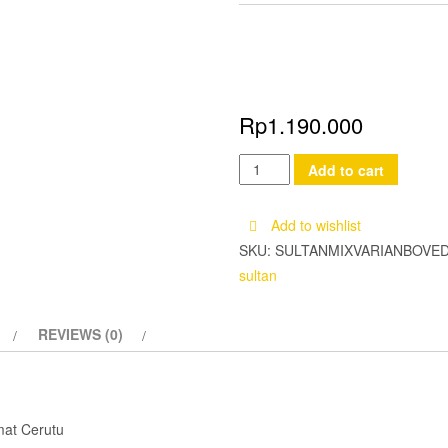
Rp
1.190.000
Cerutu
Add to cart
Sultan
Mix
Add to wishlist
All
SKU:
SULTANMIXVARIANBOVE
Varian
sultan
quantity
REVIEWS (0)
mat Cerutu