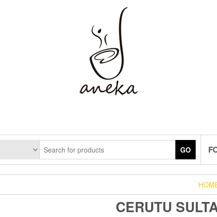
F
GO
HOM
CERUTU SULTA