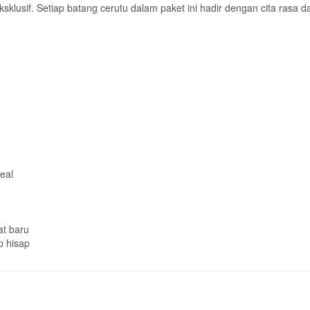
klusif. Setiap batang cerutu dalam paket ini hadir dengan cita rasa 
eal
at baru
p hisap