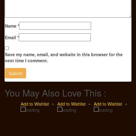
Name
*
Email
*
Save my name, email, and website in this browser for the
next time I comment.
You May Also Love This :
Add to Wishlist
Add to Wishlist
Add to Wishlist
Ad