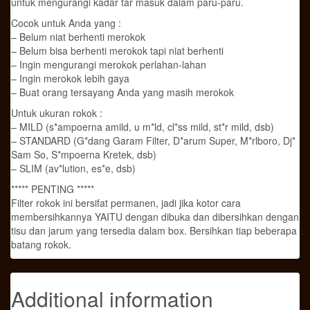
untuk mengurangi kadar tar masuk dalam paru-paru.
Cocok untuk Anda yang :
– Belum niat berhenti merokok
– Belum bisa berhenti merokok tapi niat berhenti
– Ingin mengurangi merokok perlahan-lahan
– Ingin merokok lebih gaya
– Buat orang tersayang Anda yang masih merokok
Untuk ukuran rokok :
– MILD (s*ampoerna amild, u m*ld, cl*ss mild, st*r mild, dsb)
– STANDARD (G*dang Garam Filter, D*arum Super, M*rlboro, Dj*
Sam So, S*mpoerna Kretek, dsb)
– SLIM (av*lution, es*e, dsb)
***** PENTING *****
Filter rokok ini bersifat permanen, jadi jika kotor cara
membersihkannya YAITU dengan dibuka dan dibersihkan dengan
tisu dan jarum yang tersedia dalam box. Bersihkan tiap beberapa
batang rokok.
Additional information