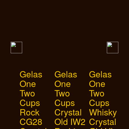
Gelas
Gelas
Gelas
G
One
One
One
Two
Two
Two
Cups
Cups
Cups
Rock
Crystal
Whisky
Y
CG28
Old IW2
Crystal
Y