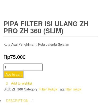
PIPA FILTER ISI ULANG ZH
PRO ZH 360 (SLIM)
Kota Asal Pengiriman : Kota Jakarta Selatan
Rp
75.000
Pipa
Filter
Add to cart
Isi
Add to wishlist
Ulang
SKU:
ZH 360
Category:
Filter Rokok
Tag:
filter rokok
ZH
PRO
DESCRIPTION
ZH