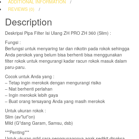
ADDITIONAL INFORMATION
360
REVIEWS (0)
(Slim)
Description
quantity
Deskripsi Pipa Filter Isi Ulang ZH PRO ZH 360 (Slim) :
Fungsi :
Berfungsi untuk menyaring tar dan nikotin pada rokok sehingga
Anda perokok yang belum bisa berhenti bisa menggunakan
filter rokok untuk mengurangi kadar racun rokok masuk dalam
paru-paru.
Cocok untuk Anda yang :
– Tetap ingin merokok dengan mengurangi risiko
– Niat berhenti perlahan
– Ingin merokok lebih gaya
– Buat orang tersayang Anda yang masih merokok
Untuk ukuran rokok :
Slim (av*lut*on)
Mild (G*dang Garam, Samsu, dsb)
***Penting***
Untuk ukuran mild cara penggunaannya agak sedikit dipaksa