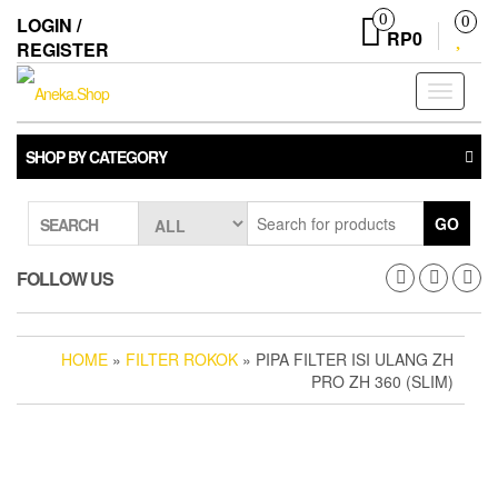
Skip
0
LOGIN /
0
to
RP0
REGISTER
the
content
Toggle
navigati
SHOP BY CATEGORY
GO
SEARCH
FOLLOW US
HOME
»
FILTER ROKOK
» PIPA FILTER ISI ULANG ZH
PRO ZH 360 (SLIM)