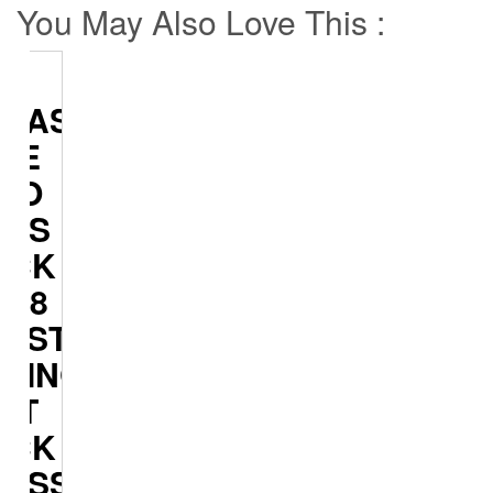
You May Also Love This :
ELAS
NE
WO
UPS
OCK
G28
RYSTAL
PRING
UT
OCK
LASS