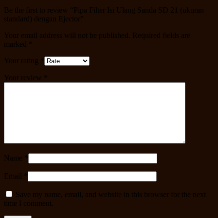
Be the first to review “Pipa Filter Isi Ulang Sanda SD 21 (ukuran
standard) dengan Ejector”
Your email address will not be published.
Required fields are
marked
*
Your rating
*
Your review
*
Name
*
Email
*
Save my name, email, and website in this browser for the next
time I comment.