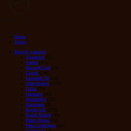
Home
About
Shop by category
Aksesoris
(67)
Asbak
(27)
Bar and Cafe
(19)
Cerutu
(246)
Essential Oil
(11)
Filter Rokok
(157)
Gelas
(79)
Hampers
(30)
Humidifier
(23)
Kacamata
(9)
Korek Api
(239)
Kotak Rokok
(39)
Paket Hemat
(42)
Pipa Cangklong
(28)
Tembakau
(2)