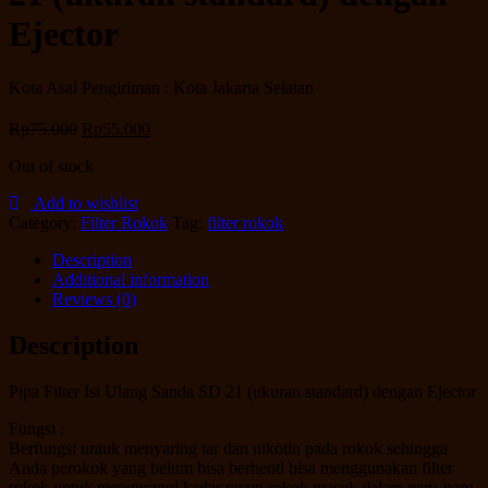
Ejector
Kota Asal Pengiriman : Kota Jakarta Selatan
Rp
75.000
Rp
55.000
Out of stock
Add to wishlist
Category:
Filter Rokok
Tag:
filter rokok
Description
Additional information
Reviews (0)
Description
Pipa Filter Isi Ulang Sanda SD 21 (ukuran standard) dengan Ejector
Fungsi :
Berfungsi untuk menyaring tar dan nikotin pada rokok sehingga
Anda perokok yang belum bisa berhenti bisa menggunakan filter
rokok untuk mengurangi kadar racun rokok masuk dalam paru-paru.