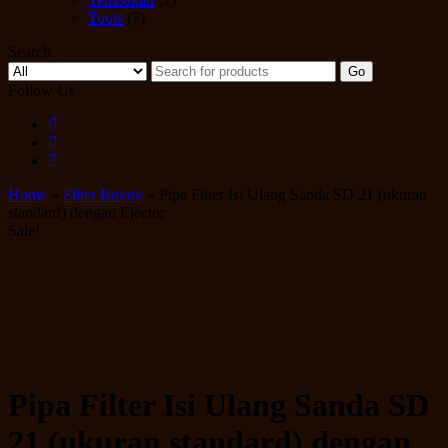
Tools
(7)
Search
Go
Follow Us
Home
»
Filter Rokok
» Pipa Filter Isi Ulang Sanda SD 21 (ukuran
standard) dengan Ejector
Sale!
Pipa Filter Isi Ulang Sanda SD
21 (ukuran standard) dengan