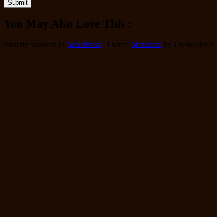
You May Also Love This :
Proudly powered by
WordPress
|
Theme:
MaxStore
by Themes4WP