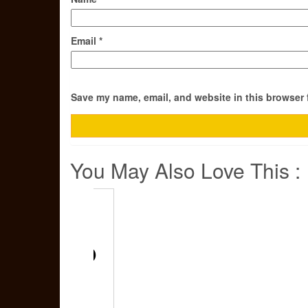
Email
*
Save my name, email, and website in this browser 
You May Also Love This :
GELAS
ONE TWO
CUPS
ROCK