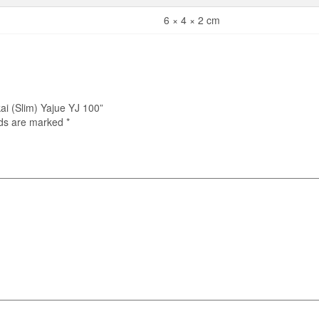
6 × 4 × 2 cm
kai (Slim) Yajue YJ 100”
lds are marked
*