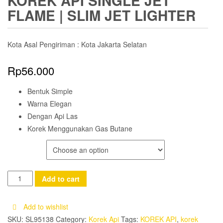
KOREK API SINGLE JET
FLAME | SLIM JET LIGHTER
Kota Asal Pengiriman : Kota Jakarta Selatan
Rp
56.000
Bentuk Simple
Warna Elegan
Dengan Api Las
Korek Menggunakan Gas Butane
COLOR
Korek
Add to cart
Api
Single
Add to wishlist
Jet
SKU:
SL95138
Category:
Korek Api
Tags:
KOREK API
,
korek