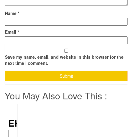
Name
*
Email
*
Save my name, email, and website in this browser for the
next time I comment.
You May Also Love This :
OREK
PI