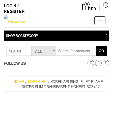
Skip
0
LOGIN /
0
to
RP0
REGISTER
the
content
Toggle
navigati
SHOP BY CATEGORY
GO
SEARCH
FOLLOW US
HOME
»
KOREK API
» KOREK API SINGLE JET FLAME
LIGHTER SLIM TRANSPARENT HONEST BCZ497-1