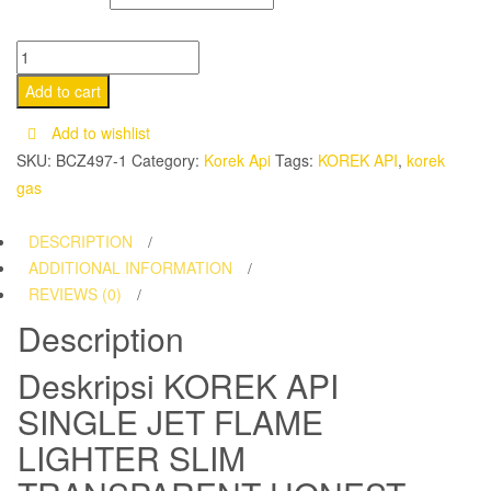
KOREK
API
Add to cart
SINGLE
Add to wishlist
JET
SKU:
BCZ497-1
Category:
Korek Api
Tags:
KOREK API
,
korek
FLAME
gas
LIGHTER
SLIM
DESCRIPTION
TRANSPARENT
ADDITIONAL INFORMATION
HONEST
REVIEWS (0)
BCZ497-
Description
1
quantity
Deskripsi
KOREK API
SINGLE JET FLAME
LIGHTER SLIM