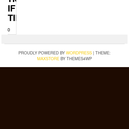
TIF
NTIK
7.000
PROUDLY POWERED BY
WORDPRESS
|
THEME:
MAXSTORE
BY THEMES4WP