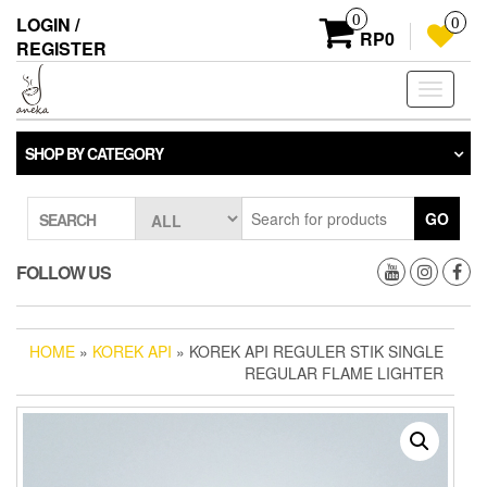
Skip
0
LOGIN /
0
to
RP0
REGISTER
the
content
Toggle
navigati
SHOP BY CATEGORY
GO
SEARCH
FOLLOW US
HOME
»
KOREK API
» KOREK API REGULER STIK SINGLE
REGULAR FLAME LIGHTER