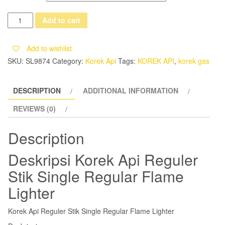
Korek
Add to cart
Api
Reguler
Add to wishlist
Stik
SKU:
SL9874
Category:
Korek Api
Tags:
KOREK API
,
korek gas
Single
Regular
DESCRIPTION
ADDITIONAL INFORMATION
Flame
Lighter
REVIEWS (0)
quantity
Description
Deskripsi
Korek Api Reguler
Stik Single Regular Flame
Lighter
Korek Api Reguler Stik Single Regular Flame Lighter