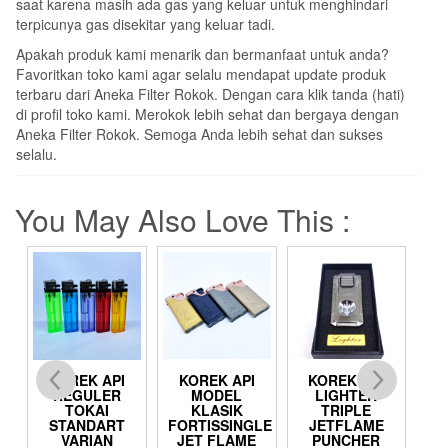
saat karena masih ada gas yang keluar untuk menghindari
terpicunya gas disekitar yang keluar tadi.
Apakah produk kami menarik dan bermanfaat untuk anda?
Favoritkan toko kami agar selalu mendapat update produk
terbaru dari Aneka Filter Rokok. Dengan cara klik tanda (hati)
di profil toko kami. Merokok lebih sehat dan bergaya dengan
Aneka Filter Rokok. Semoga Anda lebih sehat dan sukses
selalu.
You May Also Love This :
KOREK API
KOREK API
KOREK API
K
REGULER
MODEL
LIGHTER
TOKAI
KLASIK
TRIPLE
STANDART
FORTISSINGLE
JETFLAME
J
A
VARIAN
JET FLAME
PUNCHER
MU