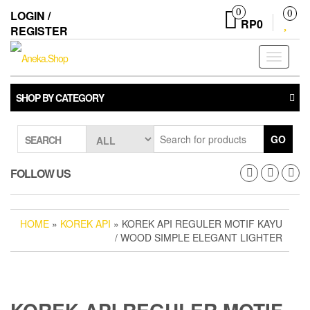
Skip
0
LOGIN /
0
to
RP0
REGISTER
the
content
Toggle
navigati
SHOP BY CATEGORY
GO
SEARCH
FOLLOW US
HOME
»
KOREK API
» KOREK API REGULER MOTIF KAYU
/ WOOD SIMPLE ELEGANT LIGHTER