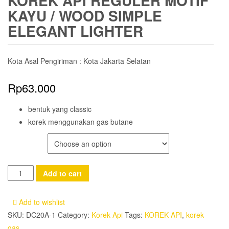
KOREK API REGULER MOTIF
KAYU / WOOD SIMPLE
ELEGANT LIGHTER
Kota Asal Pengiriman : Kota Jakarta Selatan
Rp
63.000
bentuk yang classic
korek menggunakan gas butane
COLOR
Korek
Add to cart
Api
Reguler
Add to wishlist
Motif
SKU:
DC20A-1
Category:
Korek Api
Tags:
KOREK API
,
korek
Kayu
gas