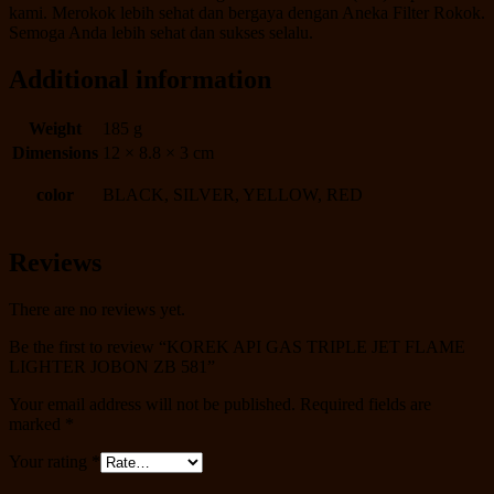
kami. Merokok lebih sehat dan bergaya dengan Aneka Filter Rokok.
Semoga Anda lebih sehat dan sukses selalu.
Additional information
Weight
185 g
Dimensions
12 × 8.8 × 3 cm
color
BLACK, SILVER, YELLOW, RED
Reviews
There are no reviews yet.
Be the first to review “KOREK API GAS TRIPLE JET FLAME
LIGHTER JOBON ZB 581”
Your email address will not be published.
Required fields are
marked
*
Your rating
*