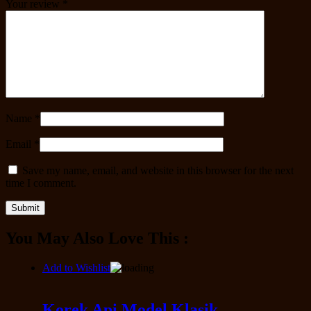
Your review
*
Name
*
Email
*
Save my name, email, and website in this browser for the next
time I comment.
You May Also Love This :
Add to Wishlist
Korek Api Model Klasik