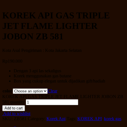
KOREK API GAS TRIPLE
JET FLAME LIGHTER
JOBON ZB 581
Kota Asal Pengiriman : Kota Jakarta Selatan
Rp
190.000
Dengan 3 api las sekaligus
Korek menggunakan gas butane
Box yang cukup elegan untuk dijadikan gift/hadiah
color
Clear
KOREK API GAS TRIPLE JET FLAME LIGHTER JOBON ZB
581 quantity
Add to cart
Add to wishlist
SKU:
ZB581
Category:
Korek Api
Tags:
KOREK API
,
korek gas