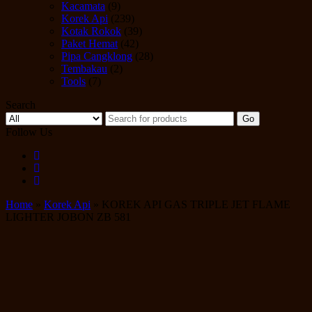
Kacamata
(9)
Korek Api
(239)
Kotak Rokok
(39)
Paket Hemat
(42)
Pipa Cangklong
(28)
Tembakau
(2)
Tools
(7)
Search
Go
Follow Us
Home
»
Korek Api
» KOREK API GAS TRIPLE JET FLAME
LIGHTER JOBON ZB 581