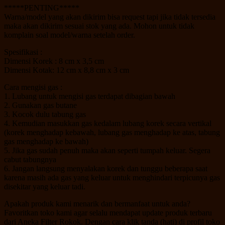
*****PENTING*****
Warna/model yang akan dikirim bisa request tapi jika tidak tersedia
maka akan dikirim sesuai stok yang ada. Mohon untuk tidak
komplain soal model/warna setelah order.
Spesifikasi :
Dimensi Korek : 8 cm x 3,5 cm
Dimensi Kotak: 12 cm x 8,8 cm x 3 cm
Cara mengisi gas :
1. Lubang untuk mengisi gas terdapat dibagian bawah
2. Gunakan gas butane
3. Kocok dulu tabung gas
4. Kemudian masukkan gas kedalam lubang korek secara vertikal
(korek menghadap kebawah, lubang gas menghadap ke atas, tabung
gas menghadap ke bawah)
5. Jika gas sudah penuh maka akan seperti tumpah keluar. Segera
cabut tabungnya
6. Jangan langsung menyalakan korek dan tunggu beberapa saat
karena masih ada gas yang keluar untuk menghindari terpicunya gas
disekitar yang keluar tadi.
Apakah produk kami menarik dan bermanfaat untuk anda?
Favoritkan toko kami agar selalu mendapat update produk terbaru
dari Aneka Filter Rokok. Dengan cara klik tanda (hati) di profil toko