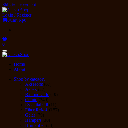
Skip to the content
Login / Register
0
Cart
Rp0
0
Toggle
navigation
Home
About
Shop by category
Aksesoris
(67)
Asbak
(27)
Bar and Cafe
(19)
Cerutu
(246)
Essential Oil
(11)
Filter Rokok
(157)
Gelas
(79)
Hampers
(30)
Humidifier
(23)