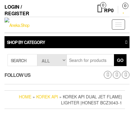
Skip
0
LOGIN /
0
to
RP0
REGISTER
the
content
Toggle
navigati
SHOP BY CATEGORY
GO
SEARCH
FOLLOW US
HOME
»
KOREK API
» KOREK API DUAL JET FLAME|
LIGHTER |HONEST BCZ3043-1