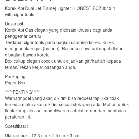
Korek Api Dual Jet Flame| Lighter |HONEST BCZ3043-1
with cigar tools
Deskripsi :
Korek Api Gas elegan yang didesain khusus bagi anda
penggemar cerutu
Terdapat cigar tools pada bagian samping korek. Korek
menggunakan gas (butane). Besar kecilnya api dapat diatur
dibagian bawah korek.
Box cukup elegan cocok untuk dijadikan gift/hadiah kepada
teman/ rekan kerja/ pasangan anda.
Packaging :
Paper Box
*****PENTING*****
Warna/model yang akan dikirim bisa request tapi jika tidak
tersedia maka akan dikirim sesuai stok yang ada. Mohon untuk
tidak komplain soal model/warna setelah order dan membaca
peraturan ini.
Spesifikasi :
Ukuran box : 12.3 cm x 7.5 cm x 3 cm