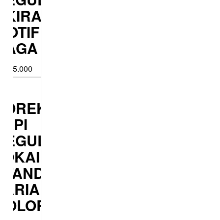
KIRAN
TIF
AGA
5.000
OREK
PI
EGULER
KAI
TANDART
ARIAN
OLOR