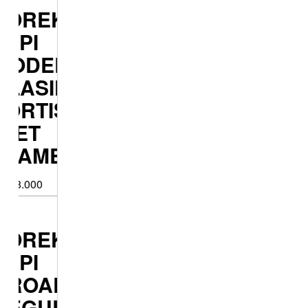
OREK
PI
ODEL
ASIK
RTISSINGLE
ET
LAME
8.000
OREK
PI
ROAD
EGULER