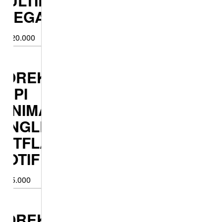
LTIFUNGSI
LEGANT
20.000
OREK
PI
NIMALIST
NGLE
ETFLAME
TIF
5.000
OREK