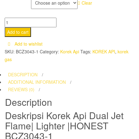
COLOR
Clear
Korek
Api
Add to cart
Dual
Add to wishlist
Jet
SKU:
BCZ3043-1
Category:
Korek Api
Tags:
KOREK API
,
korek
Flame|
gas
Lighter
|HONEST
DESCRIPTION
BCZ3043-
ADDITIONAL INFORMATION
1
REVIEWS (0)
quantity
Description
Deskripsi
Korek Api Dual Jet
Flame| Lighter |HONEST
BCZ3043-1