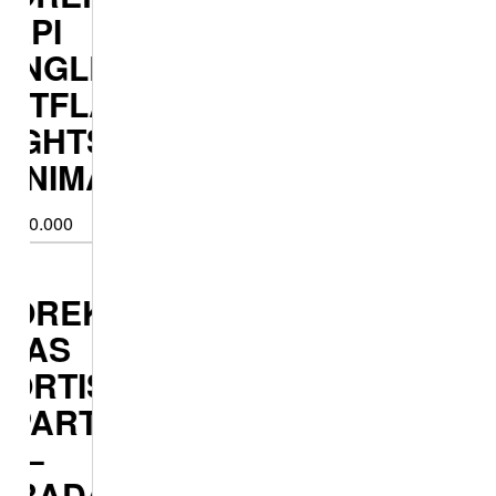
PI
NGLE
ETFLAME
IGHTSABER
NIMALIST
0.000
OREK
AS
RTIS
PARTAN
–
RADASI