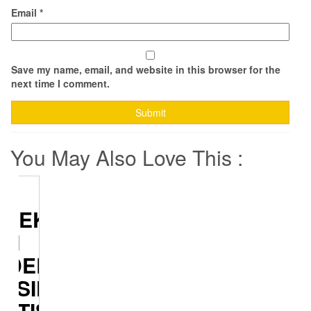
Email
*
Save my name, email, and website in this browser for the
next time I comment.
You May Also Love This :
OREK
PI
ODEL
ASIK
RTISSINGLE