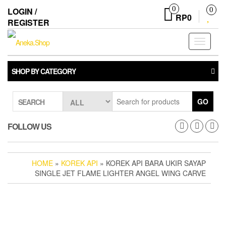
Skip
0
LOGIN /
0
to
RP0
REGISTER
the
content
Toggle
navigati
SHOP BY CATEGORY
GO
SEARCH
FOLLOW US
HOME
»
KOREK API
» KOREK API BARA UKIR SAYAP
SINGLE JET FLAME LIGHTER ANGEL WING CARVE