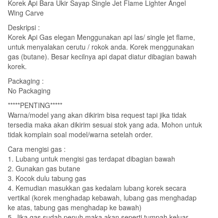
Korek Api Bara Ukir Sayap Single Jet Flame Lighter Angel
Wing Carve
Deskripsi :
Korek Api Gas elegan Menggunakan api las/ single jet flame,
untuk menyalakan cerutu / rokok anda. Korek menggunakan
gas (butane). Besar kecilnya api dapat diatur dibagian bawah
korek.
Packaging :
No Packaging
*****PENTING*****
Warna/model yang akan dikirim bisa request tapi jika tidak
tersedia maka akan dikirim sesuai stok yang ada. Mohon untuk
tidak komplain soal model/warna setelah order.
Cara mengisi gas :
1. Lubang untuk mengisi gas terdapat dibagian bawah
2. Gunakan gas butane
3. Kocok dulu tabung gas
4. Kemudian masukkan gas kedalam lubang korek secara
vertikal (korek menghadap kebawah, lubang gas menghadap
ke atas, tabung gas menghadap ke bawah)
5. Jika gas sudah penuh maka akan seperti tumpah keluar.