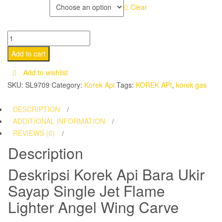
COLOR
Clear
Korek
Api
Add to cart
Bara
Add to wishlist
Ukir
SKU:
SL9709
Category:
Korek Api
Tags:
KOREK API
,
korek gas
Sayap
Single
DESCRIPTION
Jet
ADDITIONAL INFORMATION
Flame
REVIEWS (0)
Lighter
Description
Angel
Wing
Deskripsi
Korek Api Bara Ukir
Carve
quantity
Sayap Single Jet Flame
Lighter Angel Wing Carve