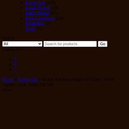
Korek Api
(239)
Kotak Rokok
(39)
Paket Hemat
(42)
Pipa Cangklong
(28)
Tembakau
(2)
Tools
(7)
Search
Go
Follow Us
Home
»
Korek Api
» Korek Api Bara Single Jet Flame Torch
Lighter Lock Jobon ZB 588
Sale!