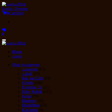
Skip
to
Login / Register
the
0
Cart
Rp0
content
0
Toggle
navigation
Home
About
Shop by category
Aksesoris
(67)
Asbak
(27)
Bar and Cafe
(19)
Cerutu
(246)
Essential Oil
(11)
Filter Rokok
(157)
Gelas
(79)
Hampers
(30)
Humidifier
(23)
Kacamata
(9)