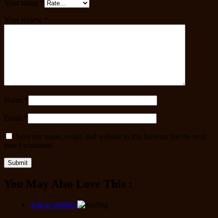
Your rating
*
Your review
*
Name
*
Email
*
Save my name, email, and website in this browser for the next
time I comment.
You May Also Love This :
Add to Wishlist