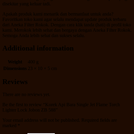
disekitar yang keluar tadi.
Apakah produk kami menarik dan bermanfaat untuk anda?
Favoritkan toko kami agar selalu mendapat update produk terbaru
dari Aneka Filter Rokok. Dengan cara klik tanda (hati) di profil toko
kami. Merokok lebih sehat dan bergaya dengan Aneka Filter Rokok.
Semoga Anda lebih sehat dan sukses selalu.
Additional information
Weight
400 g
Dimensions
23 × 10 × 5 cm
Reviews
There are no reviews yet.
Be the first to review “Korek Api Bara Single Jet Flame Torch
Lighter Lock Jobon ZB 588”
Your email address will not be published.
Required fields are
marked
*