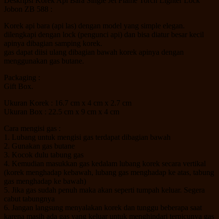
Deskripsi Korek Api Bara Single Jet Flame Torch Lighter Lock
quantity
Jobon ZB 588 :
Korek api bara (api las) dengan model yang simple elegan.
dilengkapi dengan lock (pengunci api) dan bisa diatur besar kecil
apinya dibagian samping korek.
gas dapat diisi ulang dibagian bawah korek apinya dengan
menggunakan gas butane.
Packaging :
Gift Box.
Ukuran Korek : 16.7 cm x 4 cm x 2.7 cm
Ukuran Box : 22.5 cm x 9 cm x 4 cm
Cara mengisi gas :
1. Lubang untuk mengisi gas terdapat dibagian bawah
2. Gunakan gas butane
3. Kocok dulu tabung gas
4. Kemudian masukkan gas kedalam lubang korek secara vertikal
(korek menghadap kebawah, lubang gas menghadap ke atas, tabung
gas menghadap ke bawah)
5. Jika gas sudah penuh maka akan seperti tumpah keluar. Segera
cabut tabungnya
6. Jangan langsung menyalakan korek dan tunggu beberapa saat
karena masih ada gas yang keluar untuk menghindari terpicunya gas