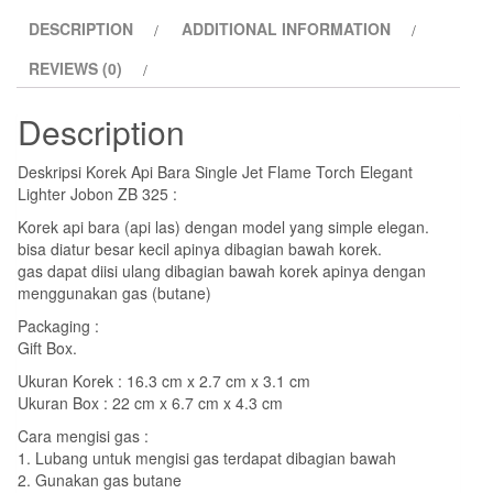
Torch
DESCRIPTION
ADDITIONAL INFORMATION
Elegant
Lighter
REVIEWS (0)
Jobon
ZB
Description
325
Deskripsi Korek Api Bara Single Jet Flame Torch Elegant
quantity
Lighter Jobon ZB 325 :
Korek api bara (api las) dengan model yang simple elegan.
bisa diatur besar kecil apinya dibagian bawah korek.
gas dapat diisi ulang dibagian bawah korek apinya dengan
menggunakan gas (butane)
Packaging :
Gift Box.
Ukuran Korek : 16.3 cm x 2.7 cm x 3.1 cm
Ukuran Box : 22 cm x 6.7 cm x 4.3 cm
Cara mengisi gas :
1. Lubang untuk mengisi gas terdapat dibagian bawah
2. Gunakan gas butane