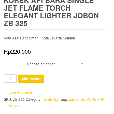
KOREK API BARA SINGLE
JET FLAME TORCH
ELEGANT LIGHTER JOBON
ZB 325
Kota Asal Pengiriman : Kota Jakarta Selatan
Rp
220.000
COLOR
Korek
Add to cart
Api
Bara
Add to wishlist
Single
SKU:
ZB 325
Category:
Korek Api
Tags:
gas korek
,
KOREK API
,
Jet
korek gas
Flame