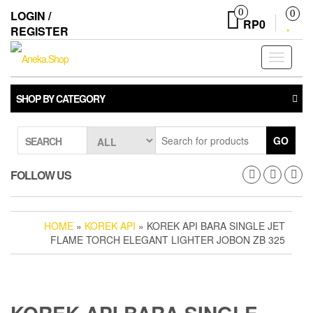
Skip
0
LOGIN /
0
to
RP0
REGISTER
the
content
Toggle
navigati
SHOP BY CATEGORY
GO
SEARCH
FOLLOW US
HOME
»
KOREK API
» KOREK API BARA SINGLE JET
FLAME TORCH ELEGANT LIGHTER JOBON ZB 325