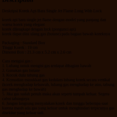
Deskripsi Korek Api Bara Single Jet Flame Long With Lock
korek api bara single jet flame dengan model yang panjang dan
warna korek yang elegant
korek dilengkapi dengan lock (pengunci api)
korek dapat diisi ulang gas (butane) pada bagian bawah koreknya
Packaging : Standard Box
Tinggi Korek : 19 cm
Dimensi Box : 21.3 cm x 5.2 cm x 2.6 cm
Cara mengisi gas :
1. Lubang untuk mengisi gas terdapat dibagian bawah
2. Gunakan gas butane
3. Kocok dulu tabung gas
4. Kemudian masukkan gas kedalam lubang korek secara vertikal
(korek menghadap kebawah, lubang gas menghadap ke atas, tabung
gas menghadap ke bawah)
5. Jika gas sudah penuh maka akan seperti tumpah keluar. Segera
cabut tabungnya
6. Jangan langsung menyalakan korek dan tunggu beberapa saat
karena masih ada gas yang keluar untuk menghindari terpicunya gas
disekitar yang keluar tadi.