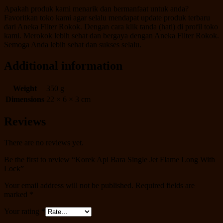
Apakah produk kami menarik dan bermanfaat untuk anda?
Favoritkan toko kami agar selalu mendapat update produk terbaru
dari Aneka Filter Rokok. Dengan cara klik tanda (hati) di profil toko
kami. Merokok lebih sehat dan bergaya dengan Aneka Filter Rokok.
Semoga Anda lebih sehat dan sukses selalu.
Additional information
Weight
350 g
Dimensions
22 × 6 × 3 cm
Reviews
There are no reviews yet.
Be the first to review “Korek Api Bara Single Jet Flame Long With
Lock”
Your email address will not be published.
Required fields are
marked
*
Your rating
*