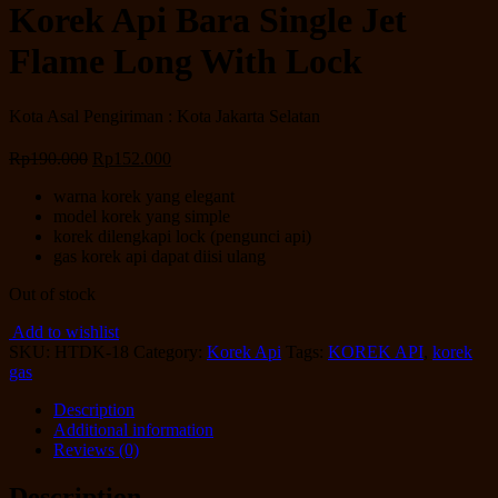
Korek Api Bara Single Jet
Flame Long With Lock
Kota Asal Pengiriman : Kota Jakarta Selatan
Rp
190.000
Rp
152.000
warna korek yang elegant
model korek yang simple
korek dilengkapi lock (pengunci api)
gas korek api dapat diisi ulang
Out of stock
Add to wishlist
SKU:
HTDK-18
Category:
Korek Api
Tags:
KOREK API
,
korek
gas
Description
Additional information
Reviews (0)
Description