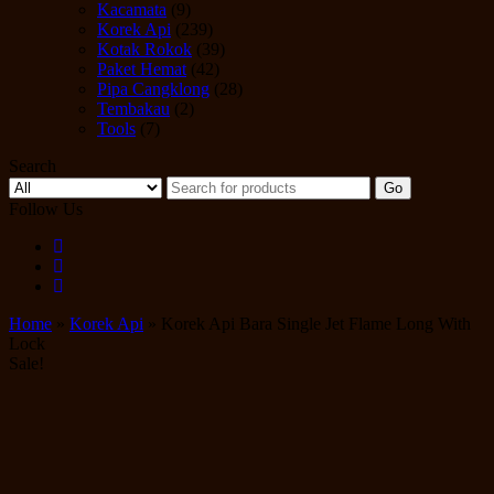
Kacamata
(9)
Korek Api
(239)
Kotak Rokok
(39)
Paket Hemat
(42)
Pipa Cangklong
(28)
Tembakau
(2)
Tools
(7)
Search
Go
Follow Us
Home
»
Korek Api
» Korek Api Bara Single Jet Flame Long With
Lock
Sale!