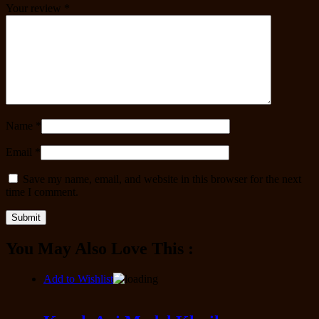
Your review
*
Name
*
Email
*
Save my name, email, and website in this browser for the next
time I comment.
You May Also Love This :
Add to Wishlist