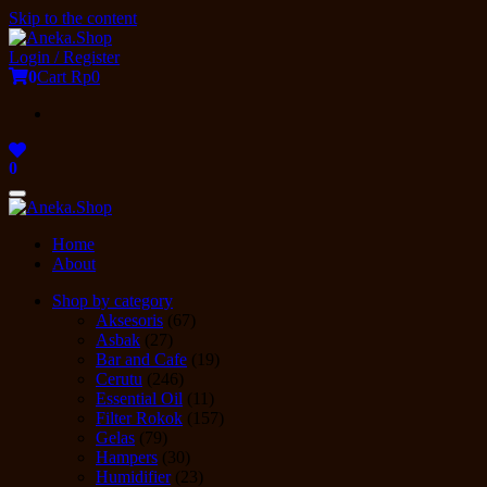
Skip to the content
Login / Register
0
Cart
Rp0
0
Toggle
navigation
Home
About
Shop by category
Aksesoris
(67)
Asbak
(27)
Bar and Cafe
(19)
Cerutu
(246)
Essential Oil
(11)
Filter Rokok
(157)
Gelas
(79)
Hampers
(30)
Humidifier
(23)