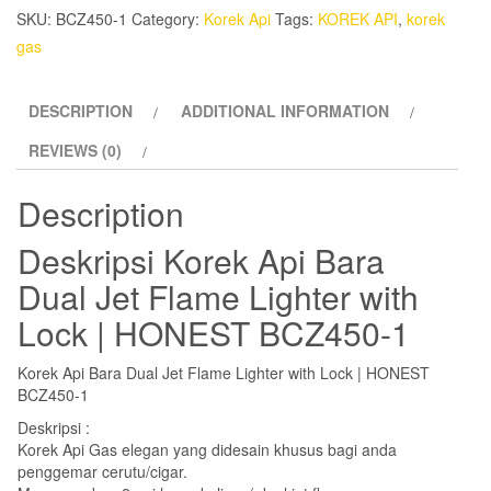
Dual
SKU:
BCZ450-1
Category:
Korek Api
Tags:
KOREK API
,
korek
Jet
gas
Flame
Lighter
DESCRIPTION
ADDITIONAL INFORMATION
with
Lock
REVIEWS (0)
|
HONEST
Description
BCZ450-
Deskripsi
Korek Api Bara
1
quantity
Dual Jet Flame Lighter with
Lock | HONEST BCZ450-1
Korek Api Bara Dual Jet Flame Lighter with Lock | HONEST
BCZ450-1
Deskripsi :
Korek Api Gas elegan yang didesain khusus bagi anda
penggemar cerutu/cigar.