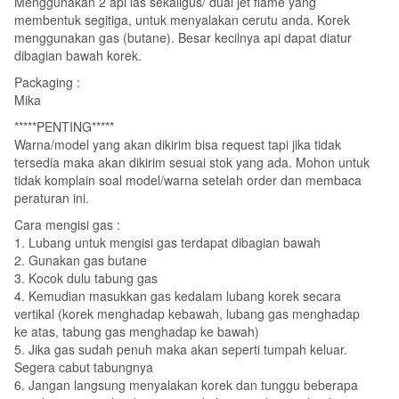
Menggunakan 2 api las sekaligus/ dual jet flame yang
membentuk segitiga, untuk menyalakan cerutu anda. Korek
menggunakan gas (butane). Besar kecilnya api dapat diatur
dibagian bawah korek.
Packaging :
Mika
*****PENTING*****
Warna/model yang akan dikirim bisa request tapi jika tidak
tersedia maka akan dikirim sesuai stok yang ada. Mohon untuk
tidak komplain soal model/warna setelah order dan membaca
peraturan ini.
Cara mengisi gas :
1. Lubang untuk mengisi gas terdapat dibagian bawah
2. Gunakan gas butane
3. Kocok dulu tabung gas
4. Kemudian masukkan gas kedalam lubang korek secara
vertikal (korek menghadap kebawah, lubang gas menghadap
ke atas, tabung gas menghadap ke bawah)
5. Jika gas sudah penuh maka akan seperti tumpah keluar.
Segera cabut tabungnya
6. Jangan langsung menyalakan korek dan tunggu beberapa