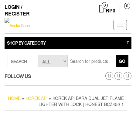
Skip
0
LOGIN /
0
to
RP0
REGISTER
the
content
Toggle
navigati
SHOP BY CATEGORY
GO
SEARCH
FOLLOW US
HOME
»
KOREK API
» KOREK API BARA DUAL JET FLAME
LIGHTER WITH LOCK | HONEST BCZ450-1