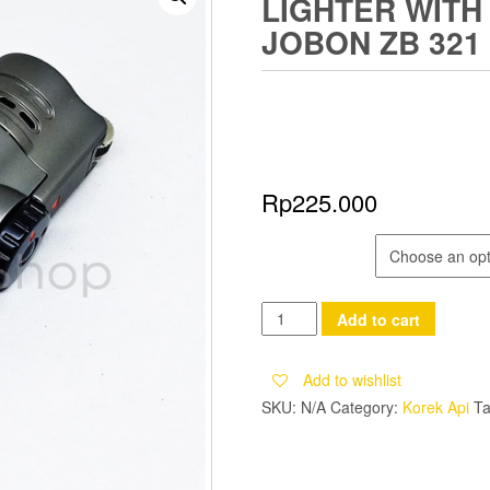
LIGHTER WITH
JOBON ZB 321
Rp
225.000
COLOR
Korek
Add to cart
Api
Bara
Add to wishlist
4
SKU:
N/A
Category:
Korek Api
T
Jet
Flame
Lighter