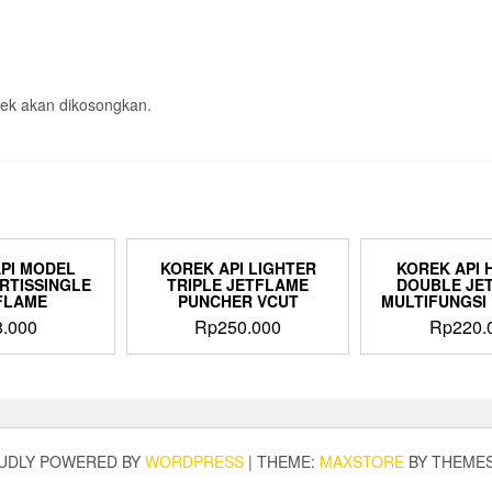
ek akan dikosongkan.
PI MODEL
KOREK API LIGHTER
KOREK API 
RTISSINGLE
TRIPLE JETFLAME
DOUBLE JE
FLAME
PUNCHER VCUT
MULTIFUNGSI
8.000
Rp
250.000
Rp
220.
UDLY POWERED BY
WORDPRESS
|
THEME:
MAXSTORE
BY THEME