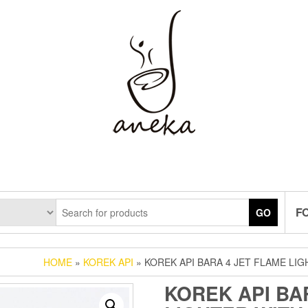
F
GO
HOME
»
KOREK API
» KOREK API BARA 4 JET FLAME LI
KOREK API BA