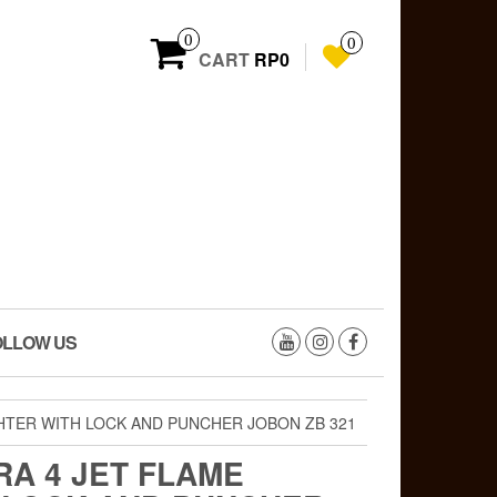
0
0
CART
RP0
OLLOW US
GHTER WITH LOCK AND PUNCHER JOBON ZB 321
RA 4 JET FLAME