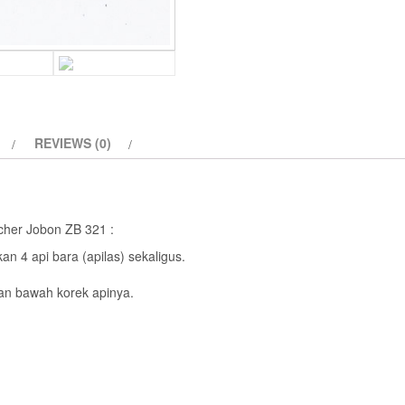
with
Lock
and
Puncher
Jobon
ZB
REVIEWS (0)
321
quantity
cher Jobon ZB 321 :
 4 api bara (apilas) sekaligus.
an bawah korek apinya.