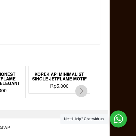
HONEST
KOREK API MINIMALIST
KOREK API SI
TFLAME
SINGLE JETFLAME MOTIF
JETFLAME LIGH
 ELEGANT
MINIMALIS
Rp
5.000
000
Rp
60.000
Need Help?
Chat with us
S4WP