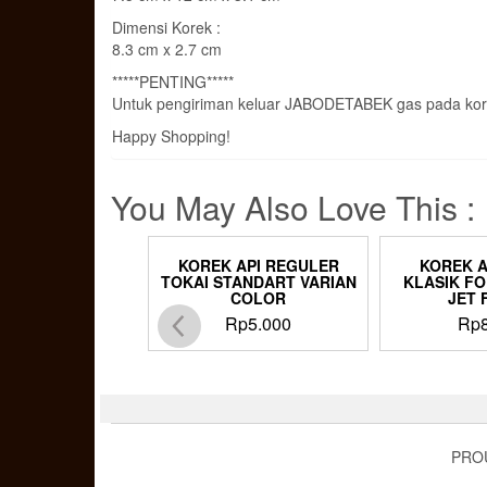
Dimensi Korek :
8.3 cm x 2.7 cm
*****PENTING*****
Untuk pengiriman keluar JABODETABEK gas pada kor
Happy Shopping!
You May Also Love This :
K API BROAD
KOREK API REGULER
KOREK A
 UKIRAN MOTIF
TOKAI STANDART VARIAN
KLASIK FO
NAGA
COLOR
JET 
p
85.000
Rp
5.000
Rp
PRO