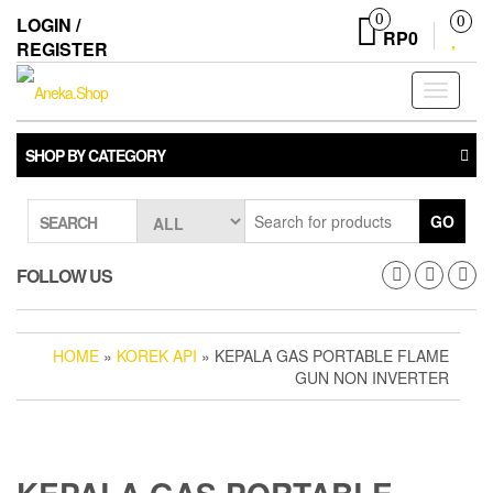
Skip
0
LOGIN /
0
to
RP0
REGISTER
the
content
Toggle
navigati
SHOP BY CATEGORY
GO
SEARCH
FOLLOW US
HOME
»
KOREK API
» KEPALA GAS PORTABLE FLAME
GUN NON INVERTER