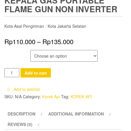
KEPALA GAS PORTABLE
FLAME GUN NON INVERTER
Kota Asal Pengiriman : Kota Jakarta Selatan
Rp
110.000
–
Rp
135.000
VARIANT
Kepala
Add to cart
Gas
Portable
Add to wishlist
Flame
SKU:
N/A
Category:
Korek Api
Tag:
KOREK API
Gun
Non
DESCRIPTION
ADDITIONAL INFORMATION
Inverter
quantity
REVIEWS (0)