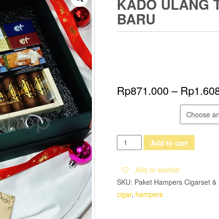
KADO ULANG T
BARU
Rp
871.000
–
Rp
1.60
HAMPERS
Hampers
Add to cart
Drinks
and
Add to wishlist
Cigarset
SKU:
Paket Hampers Cigarset & 
-
cigar
,
hampers
Kado
Ulang