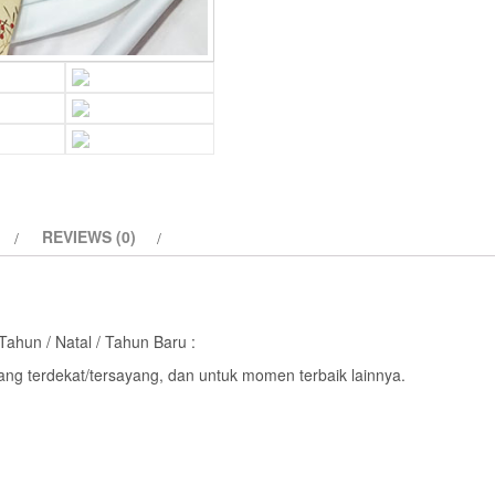
Tahun
/
Natal
/
Tahun
Baru
quantity
REVIEWS (0)
ahun / Natal / Tahun Baru :
ng terdekat/tersayang, dan untuk momen terbaik lainnya.