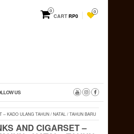
0
0
CART
RP0
OLLOW US
 – KADO ULANG TAHUN / NATAL / TAHUN BARU
KS AND CIGARSET –