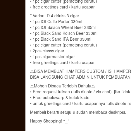
• 1pc cigar cutter (pemotong cerutu)
• free greetings card / kartu ucapan
* Variant D 4 drinks 3 cigar :
• 1pc IOI Coffe Porter 330ml
• 1pc IOI Salaca Wheat Beer 330ml
• 1pc Black Sand Kolsch Beer 330ml
• 1pc Black Sand IPA Beer 330ml
• 1pc cigar cutter (pemotong cerutu)
• 2pcs classy cigar
• 1pcs cigarmaster cigar
• free greetings card / kartu ucapan
⚠️BISA MEMBUAT HAMPERS CUSTOM / ISI HAMPER
BISA LANGSUNG CHAT ADMIN UNTUK PEMBUATA
⚠️Mohon Dibaca Terlebih Dahulu⚠️
• Free request tulisan (tulis dinote / via chat). jika 
• Free bubblewarp & kotak kado
• untuk greetings card / kartu ucapannya tulis dinot
Membeli berarti setuju & sudah membaca deskripsi.
Happy Shopping! ^_^