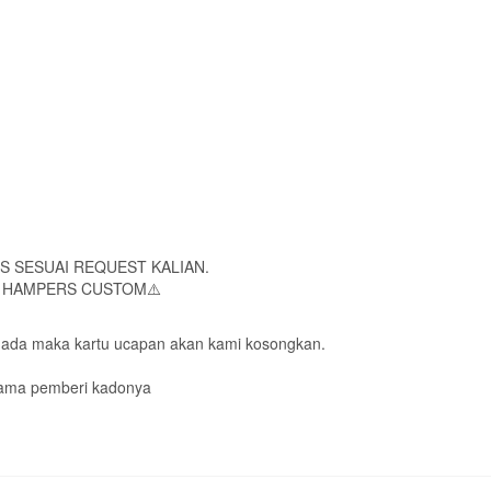
S SESUAI REQUEST KALIAN.
N HAMPERS CUSTOM⚠️
tidak ada maka kartu ucapan akan kami kosongkan.
e nama pemberi kadonya