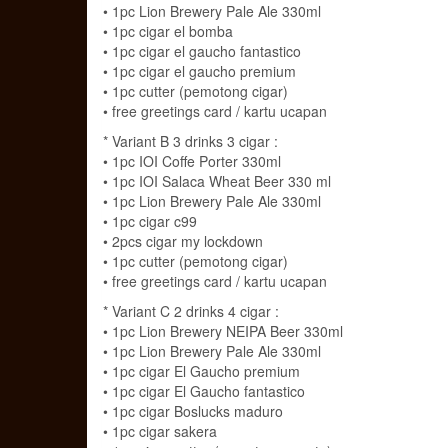
• 1pc Lion Brewery Pale Ale 330ml
• 1pc cigar el bomba
• 1pc cigar el gaucho fantastico
• 1pc cigar el gaucho premium
• 1pc cutter (pemotong cigar)
• free greetings card / kartu ucapan
* Variant B 3 drinks 3 cigar :
• 1pc IOI Coffe Porter 330ml
• 1pc IOI Salaca Wheat Beer 330 ml
• 1pc Lion Brewery Pale Ale 330ml
• 1pc cigar c99
• 2pcs cigar my lockdown
• 1pc cutter (pemotong cigar)
• free greetings card / kartu ucapan
* Variant C 2 drinks 4 cigar :
• 1pc Lion Brewery NEIPA Beer 330ml
• 1pc Lion Brewery Pale Ale 330ml
• 1pc cigar El Gaucho premium
• 1pc cigar El Gaucho fantastico
• 1pc cigar Boslucks maduro
• 1pc cigar sakera