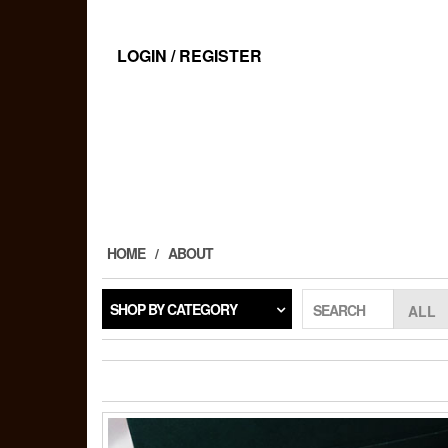
Skip
to
the
LOGIN / REGISTER
content
HOME
ABOUT
SHOP BY CATEGORY
SEARCH