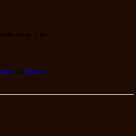
ijadikan gift atau hadiah
r Rokok
Tag:
filter rokok