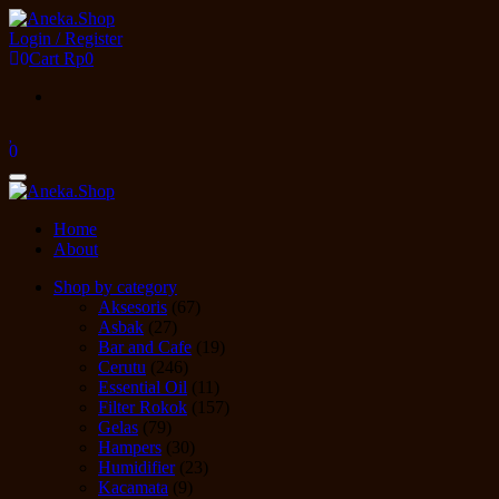
Skip
to
Login / Register
the
0
Cart
Rp0
content
0
Toggle
navigation
Home
About
Shop by category
Aksesoris
(67)
Asbak
(27)
Bar and Cafe
(19)
Cerutu
(246)
Essential Oil
(11)
Filter Rokok
(157)
Gelas
(79)
Hampers
(30)
Humidifier
(23)
Kacamata
(9)