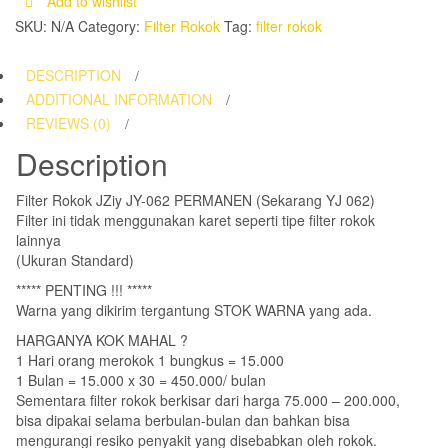
Add to wishlist
TANPA
SKU:
N/A
Category:
Filter Rokok
Tag:
filter rokok
KARET
Jziy
DESCRIPTION
JY-
ADDITIONAL INFORMATION
062
REVIEWS (0)
quantity
Description
Filter Rokok JZiy JY-062 PERMANEN (Sekarang YJ 062)
Filter ini tidak menggunakan karet seperti tipe filter rokok
lainnya
(Ukuran Standard)
***** PENTING !!! *****
Warna yang dikirim tergantung STOK WARNA yang ada.
HARGANYA KOK MAHAL ?
1 Hari orang merokok 1 bungkus = 15.000
1 Bulan = 15.000 x 30 = 450.000/ bulan
Sementara filter rokok berkisar dari harga 75.000 – 200.000,
bisa dipakai selama berbulan-bulan dan bahkan bisa
mengurangi resiko penyakit yang disebabkan oleh rokok.