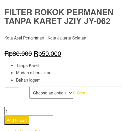
FILTER ROKOK PERMANEN
TANPA KARET JZIY JY-062
Kota Asal Pengiriman : Kota Jakarta Selatan
Rp
80.000
Rp
50.000
Tanpa Karet
Mudah dibersihkan
Bahan logam
COLOR
Clear
Filter
Rokok
Add to cart
Permanen