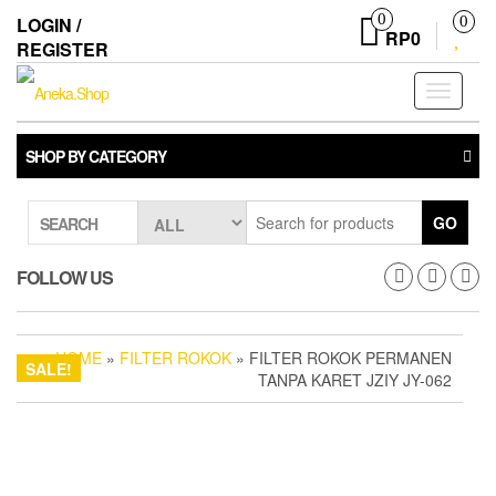
Skip
0
LOGIN /
0
to
RP0
REGISTER
the
content
Toggle
navigati
SHOP BY CATEGORY
GO
SEARCH
FOLLOW US
HOME
»
FILTER ROKOK
» FILTER ROKOK PERMANEN
SALE!
TANPA KARET JZIY JY-062