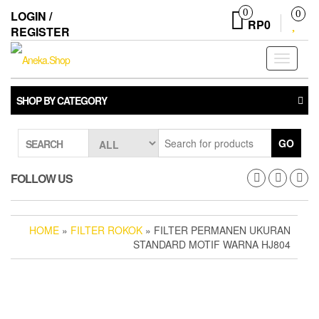
Skip
0
LOGIN /
0
to
RP0
REGISTER
the
content
Toggle
navigati
SHOP BY CATEGORY
GO
SEARCH
FOLLOW US
HOME
»
FILTER ROKOK
» FILTER PERMANEN UKURAN
STANDARD MOTIF WARNA HJ804