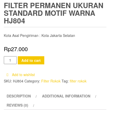
FILTER PERMANEN UKURAN
STANDARD MOTIF WARNA
HJ804
Kota Asal Pengiriman : Kota Jakarta Selatan
Rp
27.000
Filter
Add to cart
Permanen
Ukuran
Add to wishlist
Standard
SKU:
HJ804
Category:
Filter Rokok
Tag:
filter rokok
Motif
Warna
DESCRIPTION
ADDITIONAL INFORMATION
HJ804
quantity
REVIEWS (0)