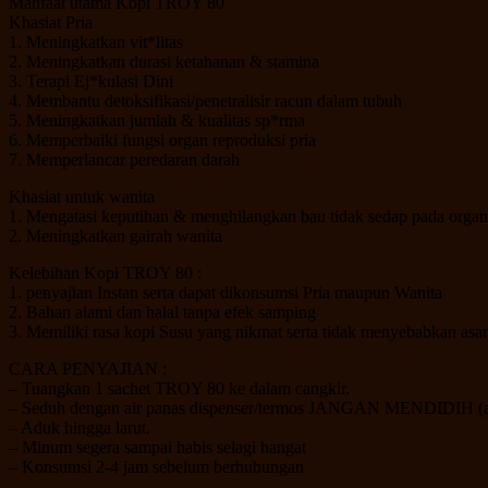
Manfaat utama Kopi TROY 80
Khasiat Pria
1. Meningkatkan vit*litas
2. Meningkatkan durasi ketahanan & stamina
3. Terapi Ej*kulasi Dini
4. Membantu detoksifikasi/penetralisir racun dalam tubuh
5. Meningkatkan jumlah & kualitas sp*rma
6. Memperbaiki fungsi organ reproduksi pria
7. Memperlancar peredaran darah
Khasiat untuk wanita
1. Mengatasi keputihan & menghilangkan bau tidak sedap pada orga
2. Meningkatkan gairah wanita
Kelebihan Kopi TROY 80 :
1. penyajian Instan serta dapat dikonsumsi Pria maupun Wanita
2. Bahan alami dan halal tanpa efek samping
3. Memiliki rasa kopi Susu yang nikmat serta tidak menyebabkan as
CARA PENYAJIAN :
– Tuangkan 1 sachet TROY 80 ke dalam cangkir.
– Seduh dengan air panas dispenser/termos JANGAN MENDIDIH (agar
– Aduk hingga larut.
– Minum segera sampai habis selagi hangat
– Konsumsi 2-4 jam sebelum berhubungan