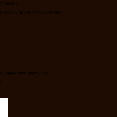
22000:2018
SI DAN MINIM EFEK SAMPING.
Tahan Lama Herbal Bpom 2 Box”
*