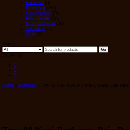
Kacamata
(9)
Korek Api
(239)
Kotak Rokok
(39)
Paket Hemat
(42)
Pipa Cangklong
(28)
Tembakau
(2)
Tools
(7)
Search
Go
Follow Us
Home
»
Aksesoris
» Troy 80 Kopi Performa Pria Dewasa Kuat Tah