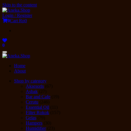
Skip to the content
Login / Register
0
Cart
Rp0
0
Toggle
navigation
Home
About
Shop by category
Aksesoris
(67)
Asbak
(27)
Bar and Cafe
(19)
Cerutu
(246)
Essential Oil
(11)
Filter Rokok
(157)
Gelas
(79)
Hampers
(30)
Humidifier
(23)