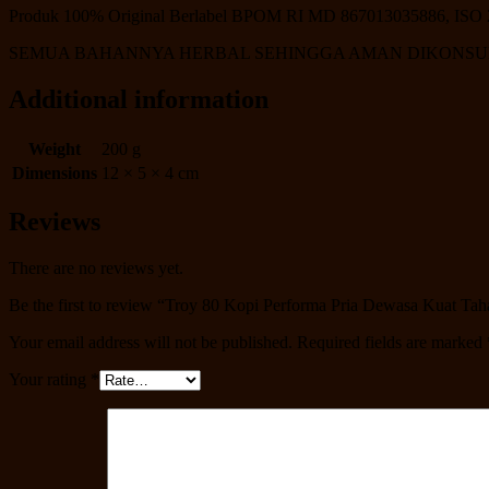
Produk 100% Original Berlabel BPOM RI MD 867013035886, ISO 
SEMUA BAHANNYA HERBAL SEHINGGA AMAN DIKONSUM
Additional information
Weight
200 g
Dimensions
12 × 5 × 4 cm
Reviews
There are no reviews yet.
Be the first to review “Troy 80 Kopi Performa Pria Dewasa Kuat 
Your email address will not be published.
Required fields are marked
Your rating
*