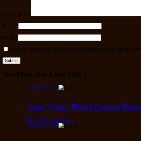
Your review
*
Name
*
Email
*
Save my name, email, and website in this browser for the next ti
You May Also Love This :
Add to Wishlist
Cigar Cutter Model Gunting Bahan 
Rp
120.000
Add to cart
Add to Wishlist