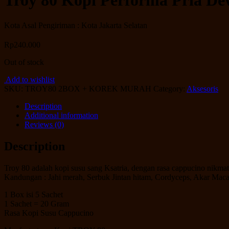
Troy 80 Kopi Performa Pria D
Kota Asal Pengiriman : Kota Jakarta Selatan
Rp
240.000
Out of stock
Add to wishlist
SKU:
TROY80 2BOX + KOREK MURAH
Category:
Aksesoris
Description
Additional information
Reviews (0)
Description
Troy 80 adalah kopi susu sang Ksatria, dengan rasa cappucino nikmat
Kandungan : Jahi merah, Serbuk Jintan hitam, Cordyceps, Akar Maca
1 Box isi 5 Sachet
1 Sachet = 20 Gram
Rasa Kopi Susu Cappucino