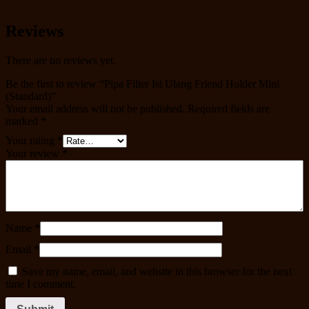
Reviews
There are no reviews yet.
Be the first to review “Pipa Filter Isi Ulang Friend Holder Mini
(Standard)”
Your email address will not be published.
Required fields are
marked
*
Your rating
*
Your review
*
Name
*
Email
*
Save my name, email, and website in this browser for the next
time I comment.