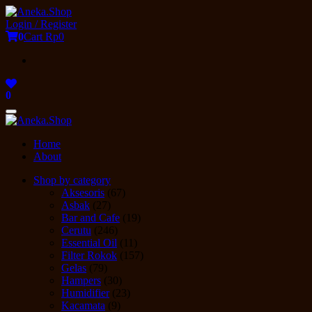
Skip
to
Login / Register
the
0
Cart
Rp0
content
0
Toggle
navigation
Home
About
Shop by category
Aksesoris
(67)
Asbak
(27)
Bar and Cafe
(19)
Cerutu
(246)
Essential Oil
(11)
Filter Rokok
(157)
Gelas
(79)
Hampers
(30)
Humidifier
(23)
Kacamata
(9)