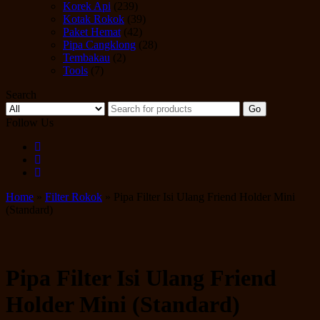
Korek Api
(239)
Kotak Rokok
(39)
Paket Hemat
(42)
Pipa Cangklong
(28)
Tembakau
(2)
Tools
(7)
Search
Go
Follow Us
Home
»
Filter Rokok
» Pipa Filter Isi Ulang Friend Holder Mini
(Standard)
Pipa Filter Isi Ulang Friend
Holder Mini (Standard)