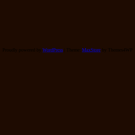
a
Proudly powered by
WordPress
|
Theme:
MaxStore
by Themes4WP