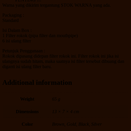
Warna yang dikirim tergantung STOK WARNA yang ada.
Packaging :
Standard
Isi Dalam Box :
1 Filter rokok (pipa filter dan mouthpipe)
6 isi ulang filter
Petunjuk Penggunaan :
Rokok dipasang didepan filter rokok ini. Filter rokok ini jika isi
ulangnya sudah hitam, maka saatnya isi filter tersebut dibuang dan
diganti isi ulang filter baru.
Additional information
Weight
65 g
Dimensions
13 × 7 × 4 cm
Color
Brown, Gold, Black, Silver