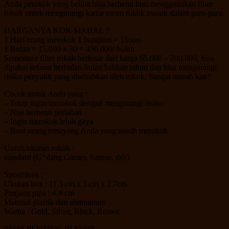
Anda perokok yang belum bisa berhenti bisa menggunakan filter
rokok untuk mengurangi kadar racun rokok masuk dalam paru-paru.
HARGANYA KOK MAHAL ?
1 Hari orang merokok 1 bungkus = 15ooo
1 Bulan = 15.000 x 30 = 450.000/ bulan
Sementara filter rokok berkisar dari harga 65.000 – 200.000, bisa
dipakai selama berbulan-bulan bahkan tahun dan bisa mengurangi
risiko penyakit yang disebabkan oleh rokok. Sangat murah kan?
Cocok untuk Anda yang :
– Tetap ingin merokok dengan mengurangi risiko
– Niat berhenti perlahan
– Ingin merokok lebih gaya
– Buat orang tersayang Anda yang masih merokok
Untuk ukuran rokok :
standard (G*dang Garam, Samsu, dsb).
Spesifikasi :
Ukuran box : 11.3 cm x 5 cm x 2.7cm
Panjang pipa : 4.9 cm
Material plastik dan alumunium
Warna : Gold, Silver, Black, Brown
***** PENTING !!! *****