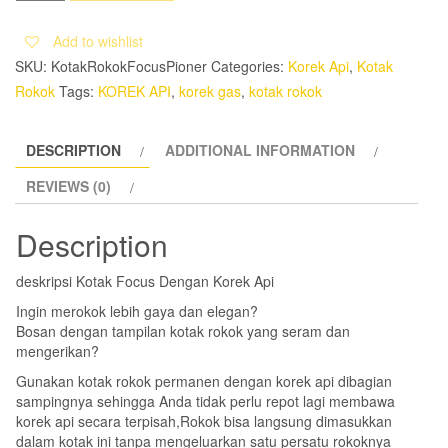
FOCUS
DENGAN
Add to wishlist
KOREK
SKU:
KotakRokokFocusPioner
Categories:
Korek Api
,
Kotak
API
Rokok
Tags:
KOREK API
,
korek gas
,
kotak rokok
quantity
DESCRIPTION
ADDITIONAL INFORMATION
REVIEWS (0)
Description
deskripsi Kotak Focus Dengan Korek Api
Ingin merokok lebih gaya dan elegan?
Bosan dengan tampilan kotak rokok yang seram dan
mengerikan?
Gunakan kotak rokok permanen dengan korek api dibagian
sampingnya sehingga Anda tidak perlu repot lagi membawa
korek api secara terpisah,Rokok bisa langsung dimasukkan
dalam kotak ini tanpa mengeluarkan satu persatu rokoknya