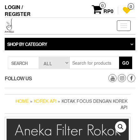
Skip
0
LOGIN /
0
to
RP0
REGISTER
the
content
Toggle
navigati
SHOP BY CATEGORY
GO
SEARCH
FOLLOW US
HOME
»
KOREK API
» KOTAK FOCUS DENGAN KOREK
API