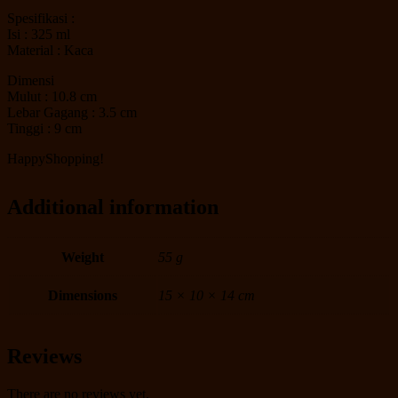
Spesifikasi :
Isi : 325 ml
Material : Kaca
Dimensi
Mulut : 10.8 cm
Lebar Gagang : 3.5 cm
Tinggi : 9 cm
HappyShopping!
Additional information
Weight
55 g
Dimensions
15 × 10 × 14 cm
Reviews
There are no reviews yet.