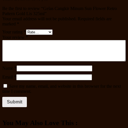
Be the first to review “Gelas Cangkir Minum Sun Flower Retro
Pattern Gold Lis 325ml”
Your email address will not be published.
Required fields are
marked
*
Your rating
*
Your review
*
Name
*
Email
*
Save my name, email, and website in this browser for the next
time I comment.
You May Also Love This :