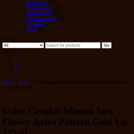
Korek Api
(239)
Kotak Rokok
(39)
Paket Hemat
(42)
Pipa Cangklong
(28)
Tembakau
(2)
Tools
(7)
Search
Go
Follow Us
Home
»
Gelas
» Gelas Cangkir Minum Sun Flower Retro Pattern
Gold Lis 325ml
Gelas Cangkir Minum Sun
Flower Retro Pattern Gold Lis
325ml