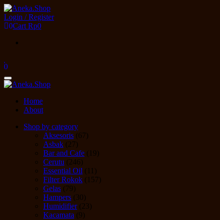
Skip
to
Login / Register
the
0
Cart
Rp0
content
0
Toggle
navigation
Home
About
Shop by category
Aksesoris
(67)
Asbak
(27)
Bar and Cafe
(19)
Cerutu
(246)
Essential Oil
(11)
Filter Rokok
(157)
Gelas
(79)
Hampers
(30)
Humidifier
(23)
Kacamata
(9)