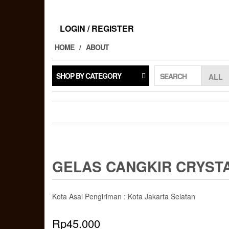
Skip
to
the
LOGIN / REGISTER
content
HOME
ABOUT
SHOP BY CATEGORY
SEARCH
GELAS CANGKIR CRYSTA
Kota Asal Pengiriman : Kota Jakarta Selatan
Rp
45.000