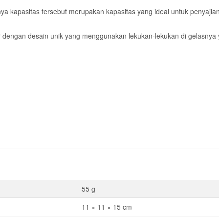
anya kapasitas tersebut merupakan kapasitas yang ideal untuk penyaj
adir dengan desain unik yang menggunakan lekukan-lekukan di gelasn
55 g
11 × 11 × 15 cm