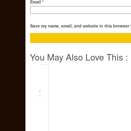
Email
*
Save my name, email, and website in this browser 
You May Also Love This :
GELAS
CANGKIR
DOUBLE
WALL
GLASS