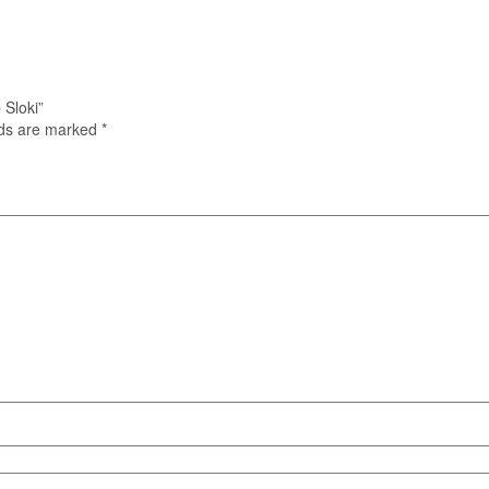
 Sloki”
lds are marked
*