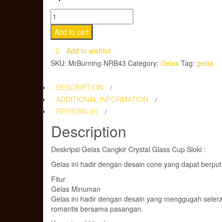
Gelas
Cangkir
Add to cart
Crystal
Add to wishlist
Glass
SKU:
MrBurning-NRB43
Category:
Gelas
Tag:
gelas
Cup
Sloki
DESCRIPTION
quantity
ADDITIONAL INFORMATION
REVIEWS (0)
Description
Deskripsi Gelas Cangkir Crystal Glass Cup Sloki :
Gelas ini hadir dengan desain cone yang dapat berpu
Fitur
Gelas Minuman
Gelas ini hadir dengan desain yang menggugah seler
romantis bersama pasangan.