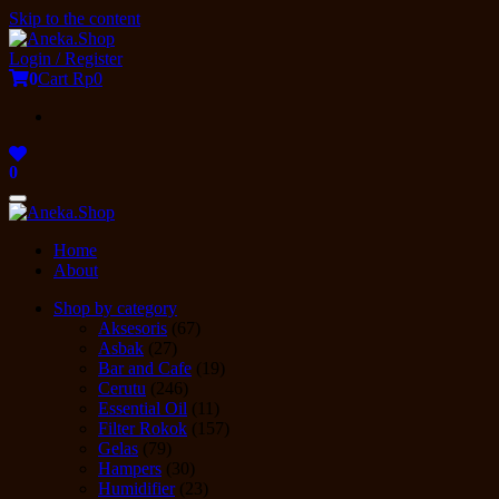
Skip to the content
Login / Register
0
Cart
Rp0
0
Toggle
navigation
Home
About
Shop by category
Aksesoris
(67)
Asbak
(27)
Bar and Cafe
(19)
Cerutu
(246)
Essential Oil
(11)
Filter Rokok
(157)
Gelas
(79)
Hampers
(30)
Humidifier
(23)