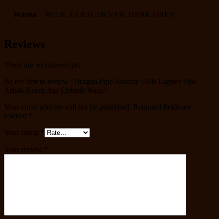
Warna
BLUE, GOLD, SILVER, DARK GREY
Reviews
There are no reviews yet.
Be the first to review “Dragon Pipe Ashtray USB Lighter Pipa
Asbak Korek Api Elektrik Naga”
Your email address will not be published.
Required fields are
marked
*
Your rating
*
Your review
*