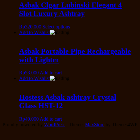
Asbak Clgar Lubinski Elegant 4
Slot Luxury Ashtray
Rp
320.000
Select options
Add to Wishlist
Asbak Portable Pipe Rechargeable
with Lighter
Rp
53.000
Add to cart
Add to Wishlist
Hostess Asbak ashtray Crystal
Glass HST-12
Rp
40.000
Add to cart
Proudly powered by
WordPress
|
Theme:
MaxStore
by Themes4WP