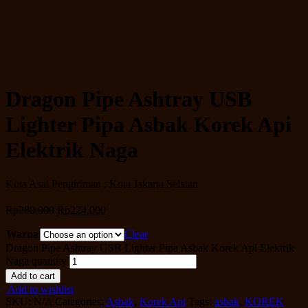
Dragon Pipe Ashtray USB
Lighter Pipa Asbak Korek Api
Elektrik Naga
Kota Asal Pengiriman : Kota Jakarta Selatan
Rp
280.000
Rp
224.000
Warna
Clear
Dragon Pipe Ashtray USB Lighter Pipa Asbak Korek Api Elektrik
Naga quantity
Add to cart
Add to wishlist
SKU:
N/A
Categories:
Asbak
,
Korek Api
Tags:
asbak
,
KOREK