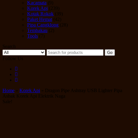
Kacamata
(9)
Korek Api
(239)
Kotak Rokok
(39)
Paket Hemat
(42)
Pipa Cangklong
(28)
Tembakau
(2)
Tools
(7)
Search
Go
Follow Us
Home
»
Korek Api
» Dragon Pipe Ashtray USB Lighter Pipa
Asbak Korek Api Elektrik Naga
Sale!