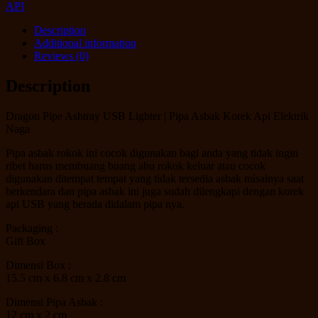
API
Description
Additional information
Reviews (0)
Description
Dragon Pipe Ashtray USB Lighter | Pipa Asbak Korek Api Elektrik
Naga
Pipa asbak rokok ini cocok digunakan bagi anda yang tidak ingin
ribet harus membuang buang abu rokok keluar atau cocok
digunakan ditempat tempat yang tidak tersedia asbak misalnya saat
berkendara dan pipa asbak ini juga sudah dilengkapi dengan korek
api USB yang berada didalam pipa nya.
Packaging :
Gift Box
Dimensi Box :
15.5 cm x 6.8 cm x 2.8 cm
Dimensi Pipa Asbak :
12 cm x 2 cm