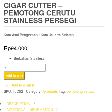
CIGAR CUTTER –
PEMOTONG CERUTU
STAINLESS PERSEGI
Kota Asal Pengiriman : Kota Jakarta Selatan
Rp
94.000
Berbahan Stainless
Cigar
Cutter
Add to cart
-
Add to wishlist
Pemotong
SKU:
TJC021
Category:
Aksesoris
Tag:
pemotong cerutu
Cerutu
Stainless
DESCRIPTION
Persegi
ADDITIONAL INFORMATION
quantity