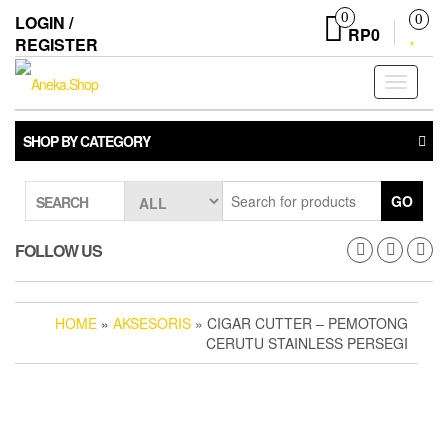
Skip
0
LOGIN /
0
to
RP0
REGISTER
the
content
Toggle
navigati
SHOP BY CATEGORY
GO
SEARCH
FOLLOW US
HOME
»
AKSESORIS
» CIGAR CUTTER – PEMOTONG
CERUTU STAINLESS PERSEGI