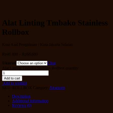
Alat Linting Tmbako Stainless
Rollbox
Kota Asal Pengiriman : Kota Jakarta Selatan
Rp
46.800
–
Rp
66.600
Ukuran
Clear
Alat Linting Tmbako Stainless Rollbox quantity
Add to cart
Add to wishlist
SKU:
ROLLBOX
Category:
Aksesoris
Description
Additional information
Reviews (0)