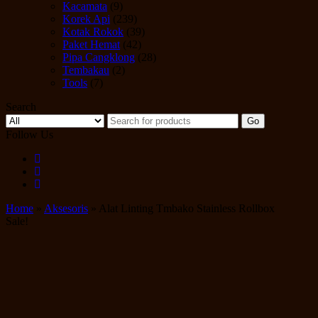
Kacamata
(9)
Korek Api
(239)
Kotak Rokok
(39)
Paket Hemat
(42)
Pipa Cangklong
(28)
Tembakau
(2)
Tools
(7)
Search
Go
Follow Us
Home
»
Aksesoris
» Alat Linting Tmbako Stainless Rollbox
Sale!