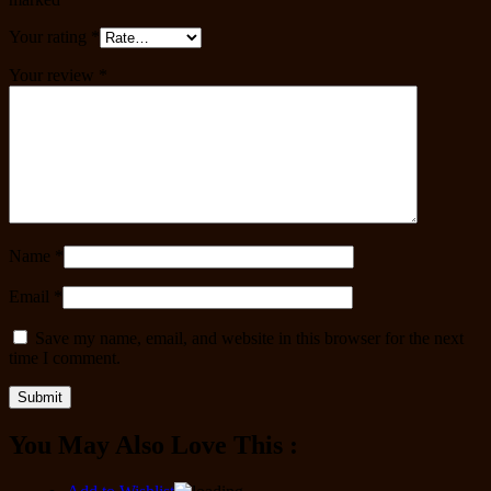
Your rating
*
Your review
*
Name
*
Email
*
Save my name, email, and website in this browser for the next
time I comment.
You May Also Love This :