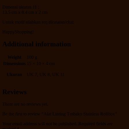
Dimensi ukuran 11 :
13.5 cm x 8.4 cm x 2 cm
Untuk motif silahkan req dicatatan/chat.
HappyShopping!
Additional information
Weight
100 g
Dimensions
15 × 10 × 4 cm
Ukuran
UK 7, UK 8, UK 11
Reviews
There are no reviews yet.
Be the first to review “Alat Linting Tmbako Stainless Rollbox”
Your email address will not be published.
Required fields are
marked
*