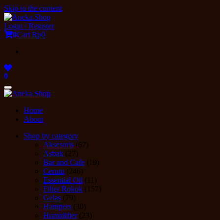
Skip to the content
Login / Register
0
Cart
Rp0
0
Toggle
navigation
Home
About
Shop by category
Aksesoris
(67)
Asbak
(27)
Bar and Cafe
(19)
Cerutu
(246)
Essential Oil
(11)
Filter Rokok
(157)
Gelas
(79)
Hampers
(30)
Humidifier
(23)