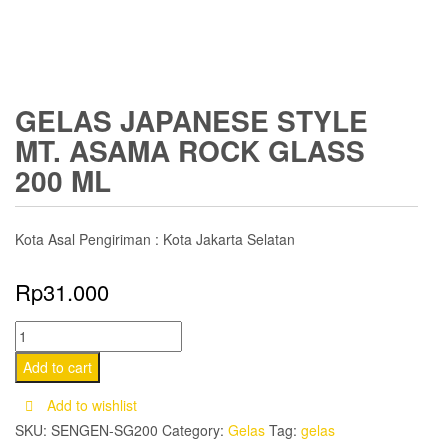
GELAS JAPANESE STYLE
MT. ASAMA ROCK GLASS
200 ML
Kota Asal Pengiriman : Kota Jakarta Selatan
Rp
31.000
Gelas
Japanese
Add to cart
Style
Add to wishlist
Mt.
SKU:
SENGEN-SG200
Category:
Gelas
Tag:
gelas
Asama