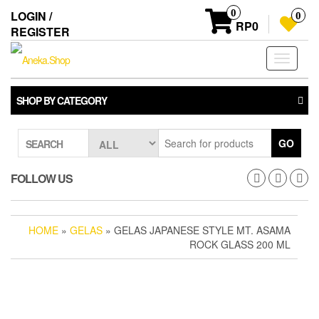
Skip
0
LOGIN /
0
to
RP0
REGISTER
the
content
Toggle
navigati
SHOP BY CATEGORY
GO
SEARCH
FOLLOW US
HOME
»
GELAS
» GELAS JAPANESE STYLE MT. ASAMA
ROCK GLASS 200 ML