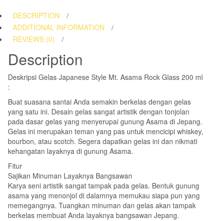
Rock
DESCRIPTION
Glass
ADDITIONAL INFORMATION
200
REVIEWS (0)
ml
Description
quantity
Deskripsi Gelas Japanese Style Mt. Asama Rock Glass 200 ml
:
Buat suasana santai Anda semakin berkelas dengan gelas
yang satu ini. Desain gelas sangat artistik dengan tonjolan
pada dasar gelas yang menyerupai gunung Asama di Jepang.
Gelas ini merupakan teman yang pas untuk mencicipi whiskey,
bourbon, atau scotch. Segera dapatkan gelas ini dan nikmati
kehangatan layaknya di gunung Asama.
Fitur
Sajikan Minuman Layaknya Bangsawan
Karya seni artistik sangat tampak pada gelas. Bentuk gunung
asama yang menonjol di dalamnya memukau siapa pun yang
memegangnya. Tuangkan minuman dan gelas akan tampak
berkelas membuat Anda layaknya bangsawan Jepang.